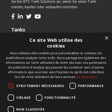
Sie bei BTS Tank Solutions an, wenn Sie einen Tank
mieten, kaufen oder verkaufen möchten.
Tanks
×
Gebrauchte Tanks kaufen
Ce site Web utilise des
Tank kaufen
cookies
Tank mieten
Nous utilisons des cookies pour personnaliser le contenu, les
Tanks verkaufen
publicités et analyser notre trafic. Nous partageons également des
Maßgeschneiderter Tank
informations sur votre utilisation de notre site avec nos partenaires
de publicité et d'analyse qui peuvent les combiner avec d'autres
informations que vous leur avez fournies ou qu'ils ont collectées
Newsletter
lors de votre utilisation de leurs services.
En savoir plus
Schreiben Sie sich für unseren Newsletter ein und wir
STRICTEMENT NÉCESSAIRES
PERFORMANCE
informieren Sie über neue Produkte, wichtige
Neuigkeiten und tolle Angebote.
CIBLAGE
FONCTIONNALITÉ
NON CLASSIFIÉS