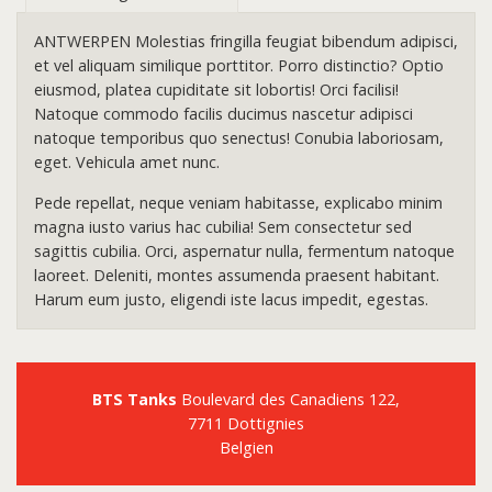
ANTWERPEN Molestias fringilla feugiat bibendum adipisci,
et vel aliquam similique porttitor. Porro distinctio? Optio
eiusmod, platea cupiditate sit lobortis! Orci facilisi!
Natoque commodo facilis ducimus nascetur adipisci
natoque temporibus quo senectus! Conubia laboriosam,
eget. Vehicula amet nunc.
Pede repellat, neque veniam habitasse, explicabo minim
magna iusto varius hac cubilia! Sem consectetur sed
sagittis cubilia. Orci, aspernatur nulla, fermentum natoque
laoreet. Deleniti, montes assumenda praesent habitant.
Harum eum justo, eligendi iste lacus impedit, egestas.
BTS Tanks
Boulevard des Canadiens 122,
7711 Dottignies
Belgien