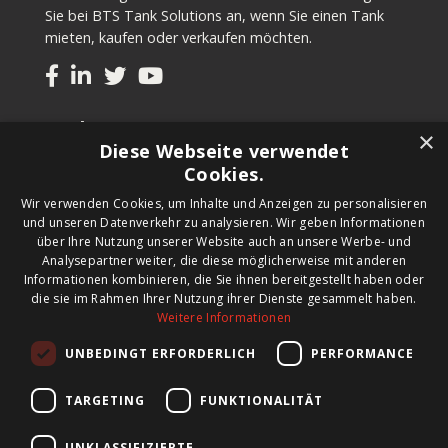
Sie bei BTS Tank Solutions an, wenn Sie einen Tank
mieten, kaufen oder verkaufen möchten.
Tanks
×
Diese Webseite verwendet
Gebrauchte Tanks kaufen
Cookies.
Tank kaufen
Wir verwenden Cookies, um Inhalte und Anzeigen zu personalisieren
Tank mieten
und unseren Datenverkehr zu analysieren. Wir geben Informationen
Tanks verkaufen
über Ihre Nutzung unserer Website auch an unsere Werbe- und
Maßgeschneiderter Tank
Analysepartner weiter, die diese möglicherweise mit anderen
Informationen kombinieren, die Sie ihnen bereitgestellt haben oder
die sie im Rahmen Ihrer Nutzung ihrer Dienste gesammelt haben.
Newsletter
Weitere Informationen
Schreiben Sie sich für unseren Newsletter ein und wir
UNBEDINGT ERFORDERLICH
PERFORMANCE
informieren Sie über neue Produkte, wichtige
Neuigkeiten und tolle Angebote.
TARGETING
FUNKTIONALITÄT
UNKLASSIFIZIERTE