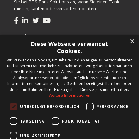
Sie bei BTS Tank Solutions an, wenn Sie einen Tank
mieten, kaufen oder verkaufen möchten.
Tanks
×
Diese Webseite verwendet
Gebrauchte Tanks kaufen
Cookies.
Tank kaufen
Wir verwenden Cookies, um Inhalte und Anzeigen zu personalisieren
Tank mieten
und unseren Datenverkehr zu analysieren. Wir geben Informationen
Tanks verkaufen
über Ihre Nutzung unserer Website auch an unsere Werbe- und
Maßgeschneiderter Tank
Analysepartner weiter, die diese möglicherweise mit anderen
Informationen kombinieren, die Sie ihnen bereitgestellt haben oder
die sie im Rahmen Ihrer Nutzung ihrer Dienste gesammelt haben.
Newsletter
Weitere Informationen
Schreiben Sie sich für unseren Newsletter ein und wir
UNBEDINGT ERFORDERLICH
PERFORMANCE
informieren Sie über neue Produkte, wichtige
Neuigkeiten und tolle Angebote.
TARGETING
FUNKTIONALITÄT
UNKLASSIFIZIERTE