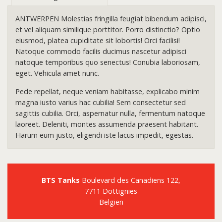
ANTWERPEN Molestias fringilla feugiat bibendum adipisci,
et vel aliquam similique porttitor. Porro distinctio? Optio
eiusmod, platea cupiditate sit lobortis! Orci facilisi!
Natoque commodo facilis ducimus nascetur adipisci
natoque temporibus quo senectus! Conubia laboriosam,
eget. Vehicula amet nunc.
Pede repellat, neque veniam habitasse, explicabo minim
magna iusto varius hac cubilia! Sem consectetur sed
sagittis cubilia. Orci, aspernatur nulla, fermentum natoque
laoreet. Deleniti, montes assumenda praesent habitant.
Harum eum justo, eligendi iste lacus impedit, egestas.
BTS Tanks
Boulevard des Canadiens 122,
7711 Dottignies
Belgien