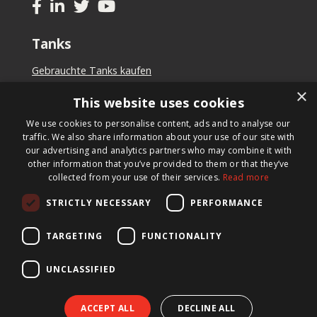
Tanks
Gebrauchte Tanks kaufen
Tank kaufen
×
This website uses cookies
Tank mieten
Tanks verkaufen
We use cookies to personalise content, ads and to analyse our
Maßgeschneiderter Tank
traffic. We also share information about your use of our site with
our advertising and analytics partners who may combine it with
other information that you’ve provided to them or that they’ve
Newsletter
collected from your use of their services.
Read more
Schreiben Sie sich für unseren Newsletter ein und wir
STRICTLY NECESSARY
PERFORMANCE
informieren Sie über neue Produkte, wichtige
Neuigkeiten und tolle Angebote.
TARGETING
FUNCTIONALITY
UNCLASSIFIED
ACCEPT ALL
DECLINE ALL
© 2026 BTS Tank Solutions