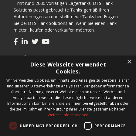
– mit rund 2000 vorrätigen Lagertanks. BTS Tank
Solutions passt gebrauchte Tanks gemäß Ihren
Anforderungen an und stellt neue Tanks her. Fragen
Sie bei BTS Tank Solutions an, wenn Sie einen Tank
mieten, kaufen oder verkaufen möchten.
Tanks
×
Diese Webseite verwendet
Gebrauchte Tanks kaufen
Cookies.
Tank kaufen
Wir verwenden Cookies, um Inhalte und Anzeigen zu personalisieren
Tank mieten
und unseren Datenverkehr zu analysieren. Wir geben Informationen
Tanks verkaufen
über Ihre Nutzung unserer Website auch an unsere Werbe- und
Maßgeschneiderter Tank
Analysepartner weiter, die diese möglicherweise mit anderen
Informationen kombinieren, die Sie ihnen bereitgestellt haben oder
die sie im Rahmen Ihrer Nutzung ihrer Dienste gesammelt haben.
Newsletter
Weitere Informationen
Schreiben Sie sich für unseren Newsletter ein und wir
UNBEDINGT ERFORDERLICH
PERFORMANCE
informieren Sie über neue Produkte, wichtige