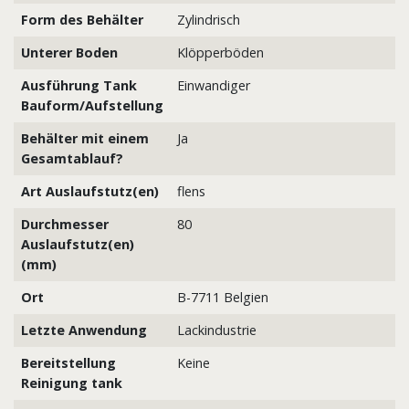
Form des Behälter
Zylindrisch
Unterer Boden
Klöpperböden
Ausführung Tank
Einwandiger
Bauform/Aufstellung
Behälter mit einem
Ja
Gesamtablauf?
Art Auslaufstutz(en)
flens
Durchmesser
80
Auslaufstutz(en)
(mm)
Ort
B-7711 Belgien
Letzte Anwendung
Lackindustrie
Bereitstellung
Keine
Reinigung tank