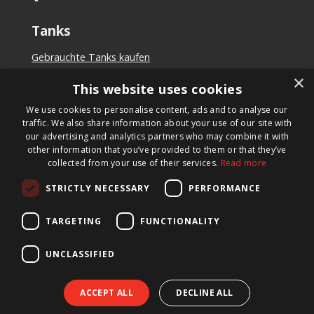
Tanks
Gebrauchte Tanks kaufen
Tank kaufen
×
This website uses cookies
Tank mieten
Tanks verkaufen
We use cookies to personalise content, ads and to analyse our
Maßgeschneiderter Tank
traffic. We also share information about your use of our site with
our advertising and analytics partners who may combine it with
other information that you’ve provided to them or that they’ve
Newsletter
collected from your use of their services.
Read more
Schreiben Sie sich für unseren Newsletter ein und wir
STRICTLY NECESSARY
PERFORMANCE
informieren Sie über neue Produkte, wichtige
Neuigkeiten und tolle Angebote.
TARGETING
FUNCTIONALITY
UNCLASSIFIED
ACCEPT ALL
DECLINE ALL
© 2026 BTS Tank Solutions