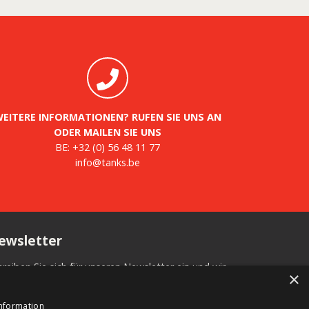
EITERE INFORMATIONEN? RUFEN SIE UNS AN
ODER MAILEN SIE UNS
BE:
+32 (0) 56 48 11 77
info@tanks.be
ewsletter
hreiben Sie sich für unseren Newsletter ein und wir
×
formieren Sie über neue Produkte, wichtige
uigkeiten und tolle Angebote.
information