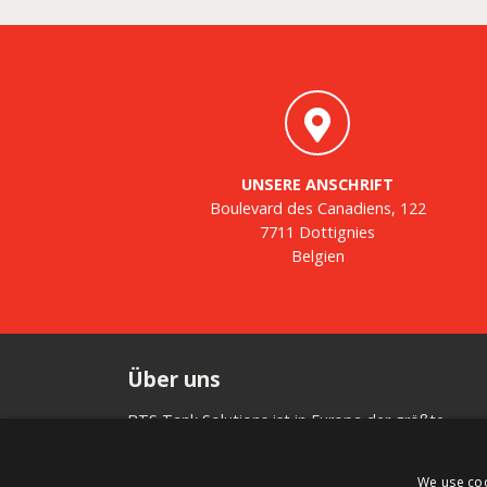
UNSERE ANSCHRIFT
Boulevard des Canadiens, 122
7711 Dottignies
Belgien
Über uns
BTS Tank Solutions ist in Europa der größte
Anbieter für den An- und Verkauf von gebrauchte
Lagertanks – mit rund 2000 vorrätigen Lagertanks
We use coo