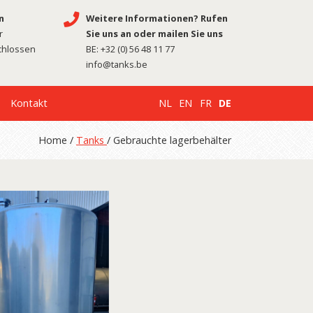
n
Weitere Informationen? Rufen
r
Sie uns an oder mailen Sie uns
chlossen
BE:
+32 (0) 56 48 11 77
info@tanks.be
Kontakt
NL
EN
FR
DE
Home /
Tanks
/ Gebrauchte lagerbehälter