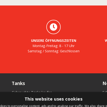
UNSERE ÖFFNUNGSZEITEN
W
Montag-Freitag: 8 - 17 Uhr
Samstag / Sonntag: Geschlossen
Tanks
N
Gebrauchte Tanks kaufen
Sc
n
Tank kaufen
in
This website uses cookies
.
Tank mieten
Ne
kies to personalise content, ads and to analyse our traffic. We also share 