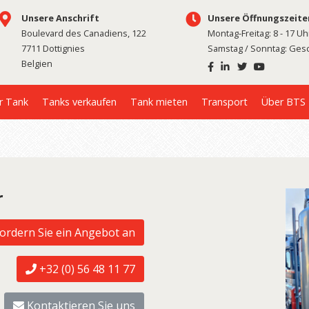
Unsere Anschrift
Unsere Öffnungszeite
Boulevard des Canadiens, 122
Montag-Freitag: 8 - 17 Uh
7711 Dottignies
Samstag / Sonntag: Ges
Belgien
r Tank
Tanks verkaufen
Tank mieten
Transport
Über BTS
r
ordern Sie ein Angebot an
+32 (0) 56 48 11 77
Kontaktieren Sie uns