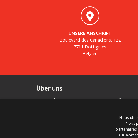
UNSERE ANSCHRIFT
Boulevard des Canadiens, 122
7711 Dottignies
Belgien
Über uns
BTS Tank Solutions ist in Europa der größte
Anbieter für den An- und Verkauf von gebrauchte
Lagertanks – mit rund 2000 vorrätigen Lagertanks
Nous utili
BTS Tank Solutions passt gebrauchte Tanks ge
Nous p
Ihren Anforderungen an und stellt neue Tanks her.
partenaires 
Fragen Sie bei BTS Tank Solutions an, wenn Sie
leur avez f