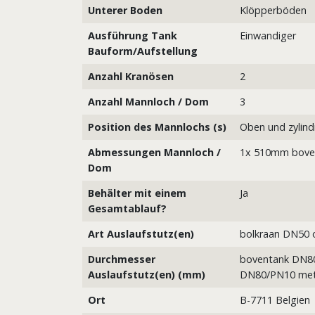
Unterer Boden
Klöpperböden
Ausführung Tank
Einwandiger
Bauform/Aufstellung
Anzahl Kranösen
2
Anzahl Mannloch / Dom
3
Position des Mannlochs (s)
Oben und zylindr
Abmessungen Mannloch /
1x 510mm boven
Dom
Behälter mit einem
Ja
Gesamtablauf?
Art Auslaufstutz(en)
bolkraan DN50 
Durchmesser
boventank DN80
Auslaufstutz(en) (mm)
DN80/PN10 met
Ort
B-7711 Belgien