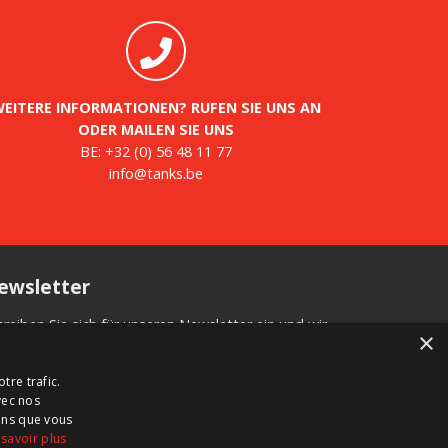
EITERE INFORMATIONEN? RUFEN SIE UNS AN
ODER MAILEN SIE UNS
BE:
+32 (0) 56 48 11 77
info@tanks.be
ewsletter
hreiben Sie sich für unseren Newsletter ein und wir
×
formieren Sie über neue Produkte, wichtige
uigkeiten und tolle Angebote.
tre trafic.
vec nos
ions que vous
 savoir plus