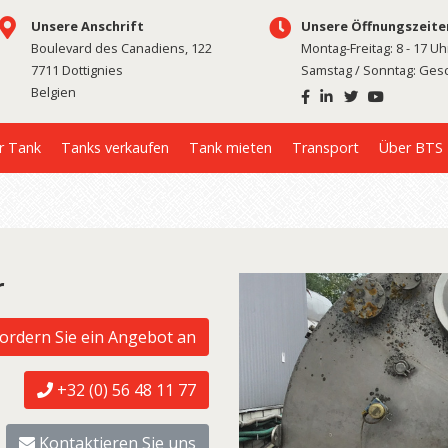
Unsere Anschrift
Unsere Öffnungszeite
Boulevard des Canadiens, 122
Montag-Freitag: 8 - 17 Uh
7711 Dottignies
Samstag / Sonntag: Ges
Belgien
r Tank
Tanks verkaufen
Tank mieten
Transport
Über BTS
r
ordern Sie ein Angebot an
+32 (0) 56 48 11 77
Kontaktieren Sie uns