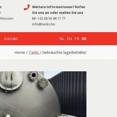
n
Weitere Informationen? Rufen
r
Sie uns an oder mailen Sie uns
chlossen
BE:
+32 (0) 56 48 11 77
info@tanks.be
Kontakt
NL
EN
FR
DE
Home /
Tanks
/ Gebrauchte lagerbehälter