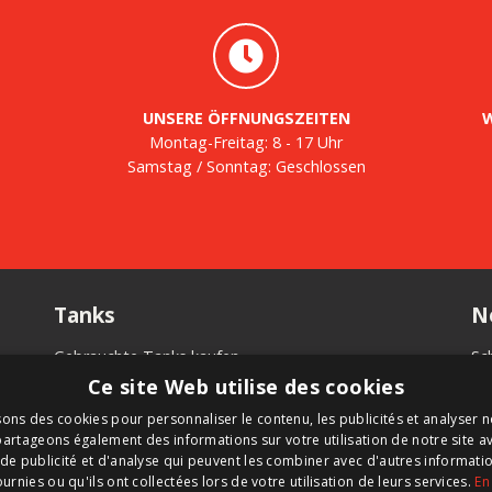
UNSERE ÖFFNUNGSZEITEN
W
Montag-Freitag: 8 - 17 Uhr
Samstag / Sonntag: Geschlossen
Tanks
N
Gebrauchte Tanks kaufen
Sc
n
Tank kaufen
in
Ce site Web utilise des cookies
.
Tank mieten
Ne
sons des cookies pour personnaliser le contenu, les publicités et analyser no
mäß
Tanks verkaufen
artageons également des informations sur votre utilisation de notre site a
Maßgeschneiderter Tank
de publicité et d'analyse qui peuvent les combiner avec d'autres informat
ournies ou qu'ils ont collectées lors de votre utilisation de leurs services.
En