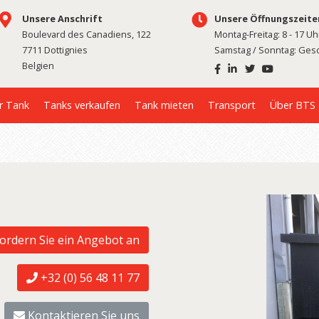
Unsere Anschrift
Unsere Öffnungszeite
Boulevard des Canadiens, 122
Montag-Freitag: 8 - 17 Uh
7711 Dottignies
Samstag / Sonntag: Ges
Belgien
r Tank
Tanks verkaufen
Tank mieten
Transport
Über BTS
ordern Sie ein Angebot an
+32 (0) 56 48 11 77
Kontaktieren Sie uns