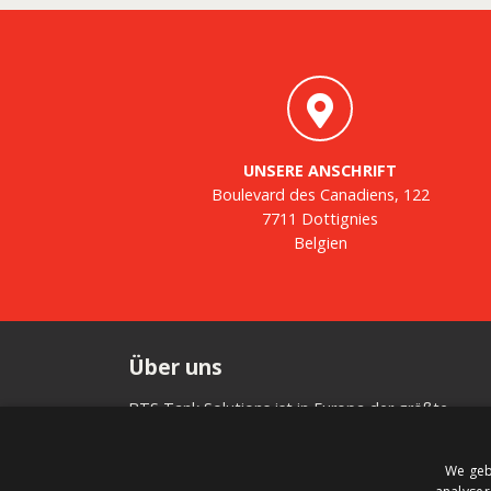
UNSERE ANSCHRIFT
Boulevard des Canadiens, 122
7711 Dottignies
Belgien
Über uns
BTS Tank Solutions ist in Europa der größte
Anbieter für den An- und Verkauf von gebrauchte
Lagertanks – mit rund 2000 vorrätigen Lagertanks
We geb
BTS Tank Solutions passt gebrauchte Tanks ge