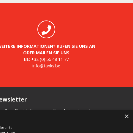
EITERE INFORMATIONEN? RUFEN SIE UNS AN
ODER MAILEN SIE UNS
BE:
+32 (0) 56 48 11 77
info@tanks.be
ewsletter
hreiben Sie sich für unseren Newsletter ein und wir
×
formieren Sie über neue Produkte, wichtige
uigkeiten und tolle Angebote.
keer te