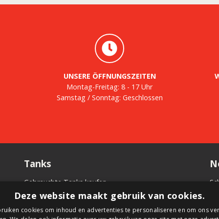
UNSERE ÖFFNUNGSZEITEN
W
Montag-Freitag: 8 - 17 Uhr
Samstag / Sonntag: Geschlossen
Tanks
N
Gebrauchte Tanks kaufen
Sc
n
Tank kaufen
in
Deze website maakt gebruik van cookies.
.
Tank mieten
Ne
ruiken cookies om inhoud en advertenties te personaliseren en om ons ver
mäß
Tanks verkaufen