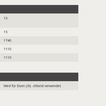
15
15
1740
1110
1110
Wird für Eisen (III) -chlorid verwendet