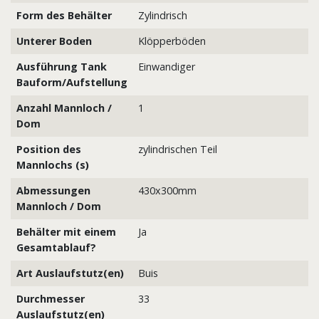
Form des Behälter
Zylindrisch
Unterer Boden
Klöpperböden
Ausführung Tank
Einwandiger
Bauform/Aufstellung
Anzahl Mannloch /
1
Dom
Position des
zylindrischen Teil
Mannlochs (s)
Abmessungen
430x300mm
Mannloch / Dom
Behälter mit einem
Ja
Gesamtablauf?
Art Auslaufstutz(en)
Buis
Durchmesser
33
Auslaufstutz(en)